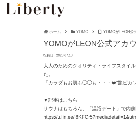
ホーム
YOMO
YOMOがLEON
YOMOがLEON公式ア
2023.07.13
大人のためのクオリティ・ライフスタイル誌
た。
「カラダもお肌も◯◯も・・・❤️“艶ピ
▼記事はこちら
サウナはもちろん、「温浴デート」で内側
https://u.lin.ee/I8KFCr5?mediadetail=