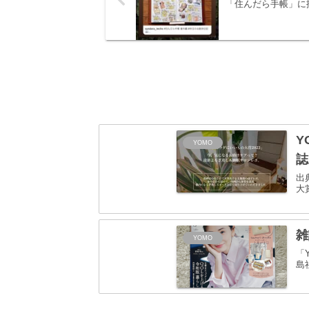
「住んだら手帳」に
Y
YOMO
誌
出
大
雑
YOMO
「
島