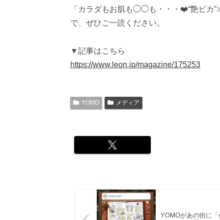
「カラダもお肌も◯◯も・・・❤️“艶ピ
で、ぜひご一読ください。
▼記事はこちら
https://www.leon.jp/magazine/175253
YOMO
メディア
YOMOがあの街に