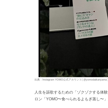
出典：Instagram YOMO公式アカウント( @yomodaikanyama
人生を謳歌するための「ゾクゾクする体験」を
ロン「YOMO〜食べられるよもぎ蒸し〜