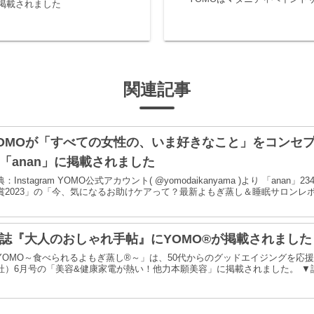
掲載されました
関連記事
OMOが「すべての女性の、いま好きなこと」をコンセ
「anan」に掲載されました
典：Instagram YOMO公式アカウント( @yomodaikanyama )より 「an
賞2023」の「今、気になるお助けケアって？最新よもぎ蒸し＆睡眠サロンレポ。
誌『大人のおしゃれ手帖』にYOMO®が掲載されました
YOMO～食べられるよもぎ蒸し®～」は、50代からのグッドエイジングを応
社）6月号の「美容&健康家電が熱い！他力本願美容」に掲載されました。 ▼