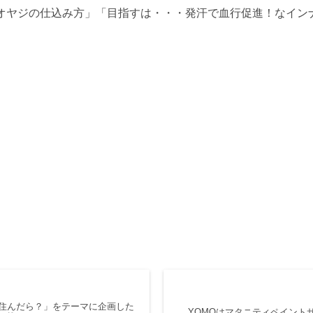
カ”オヤジの仕込み方」「目指すは・・・発汗で血行促進！なイ
「住んだら？」をテーマに企画した
YOMOはマタニティペイント