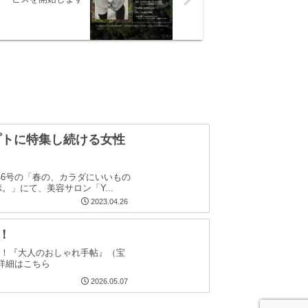
プトに特集し続ける女性
an」2346号の「春の、カラダにいいもの
」にて、美容サロン「Y...
2023.04.26
！
援！『大人のおしゃれ手帖』（宝
詳細はこちら
2026.05.07