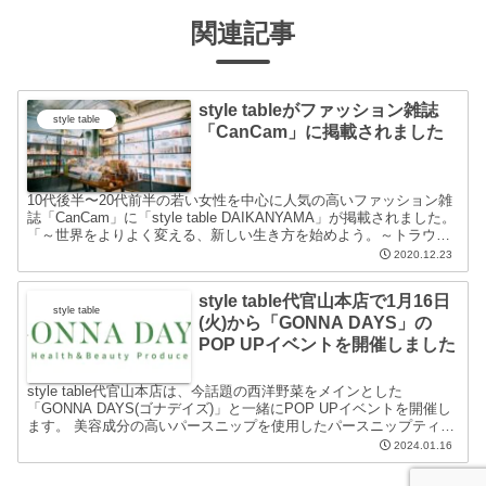
関連記事
style tableがファッション雑誌
style table
「CanCam」に掲載されました
10代後半〜20代前半の若い女性を中心に人気の高いファッション雑
誌「CanCam」に「style table DAIKANYAMA」が掲載されました。
「～世界をよりよく変える、新しい生き方を始めよう。～トラウデ
ン直美と考える 私たちと「SD...
2020.12.23
style table代官山本店で1月16日
style table
(火)から「GONNA DAYS」の
POP UPイベントを開催しました
style table代官山本店は、今話題の西洋野菜をメインとした
「GONNA DAYS(ゴナデイズ)」と一緒にPOP UPイベントを開催し
ます。 美容成分の高いパースニップを使用したパースニップティー
を期間限定販売。パースニップは抗酸化作...
2024.01.16